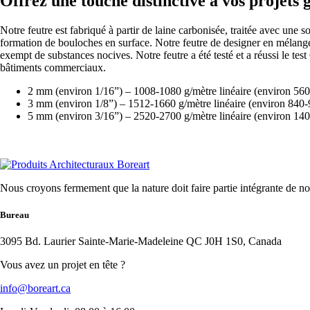
Offrez une touche distinctive à vos projets
Notre feutre est fabriqué à partir de laine carbonisée, traitée avec une 
formation de bouloches en surface. Notre feutre de designer en mélan
exempt de substances nocives. Notre feutre a été testé et a réussi le te
bâtiments commerciaux.
2 mm (environ 1/16”) – 1008-1080 g/mètre linéaire (environ 56
3 mm (environ 1/8”) – 1512-1660 g/mètre linéaire (environ 840-
5 mm (environ 3/16”) – 2520-2700 g/mètre linéaire (environ 14
Nous croyons fermement que la nature doit faire partie intégrante de not
Bureau
3095 Bd. Laurier Sainte-Marie-Madeleine QC J0H 1S0, Canada
Vous avez un projet en tête ?
info@boreart.ca