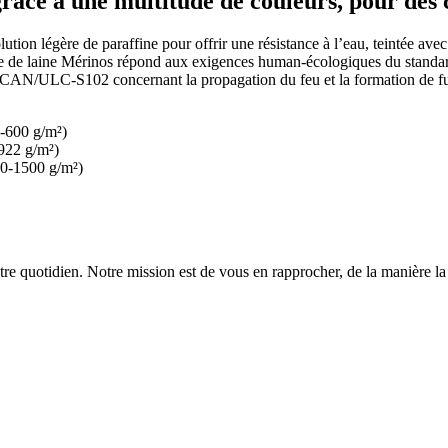
 grâce à une multitude de couleurs, pour des
solution légère de paraffine pour offrir une résistance à l’eau, teintée a
ge de laine Mérinos répond aux exigences human-écologiques du standar
st CAN/ULC-S102 concernant la propagation du feu et la formation de fumé
0-600 g/m²)
922 g/m²)
00-1500 g/m²)
re quotidien. Notre mission est de vous en rapprocher, de la manière la 