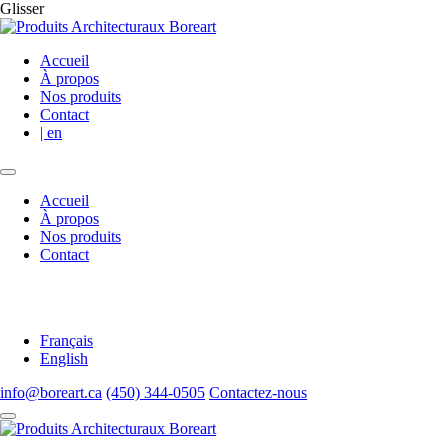
Glisser
Accueil
À propos
Nos produits
Contact
| en
Accueil
À propos
Nos produits
Contact
Français
English
info@boreart.ca
(450) 344-0505
Contactez-nous